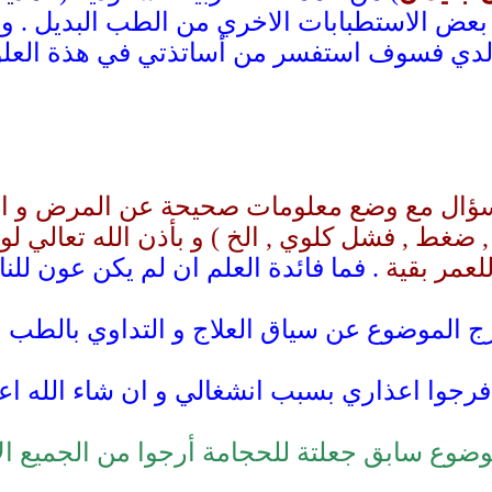
10:26 AM
و بعض الاستطبابات الاخري من الطب البديل . و 
09:08 PM
 لدي فسوف استفسر من أساتذتي في هذة العلوم 
02:20 PM
10:43 AM
11:20 AM
10:14
لسؤال مع وضع معلومات صحيحة عن المرض و ا
غط , فشل كلوي , الخ ) و بأذن الله تعالي لو 
02:16 PM
لعمر بقية
. فما فائدة العلم ان لم يكن عون للن
09:34 
08:10 AM
رج الموضوع عن سياق العلاج و التداوي بالطب ا
08:24 AM
08:36 AM
د فرجوا اعذاري بسبب انشغالي و ان شاء الله ا
ضوع سابق جعلتة للحجامة أرجوا من الجميع الا
08:26 AM
04:05 PM