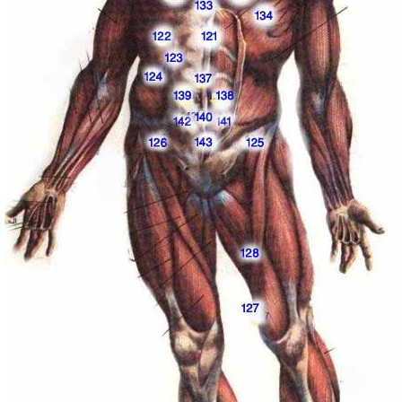
10:12 AM
10:11
06:
10:01 AM
09:12
10:
10:21 AM
0
12:
09:46 AM
09:52 AM
02:41 PM