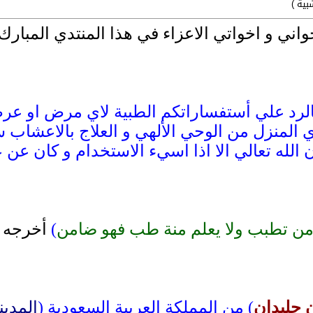
بية )
02:25 PM
واني و اخواتي الاعزاء في هذا المنتدي المبارك 
03:49 PM
04:20 PM
لرد علي أستفساراتكم الطبية لاي مرض او عرض 
09:38 AM
وي المنزل من الوحي الألهي و العلاج بالاعشا
11:41 PM
ن الله تعالي الا اذا اسيء الاستخدام و كان عن 
06:27 PM
ن تطبب ولا يعلم منة طب فهو ضامن
)
أخرجه أ
10:56 PM
12:25 PM
07:56 PM
0
جليدان
) من المملكة العربية السعودية (
المدين