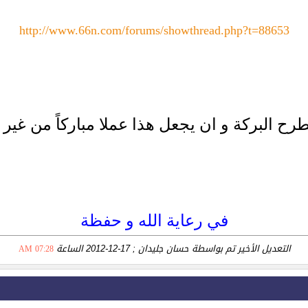
04:21 PM
http://www.66n.com/forums/showthread.php?t=88653
05:52 P
08:44 AM
11:34 AM
12:52 PM
رح البركة و ان يجعل هذا عملا مباركاً من غير 
02:52 PM
03:21 PM
01:23 AM
في رعاية الله و حفظة
02:05 PM
التعديل الأخير تم بواسطة حسان جليدان ; 17-12-2012 الساعة
07:28 AM
10:24 AM
01:54 PM