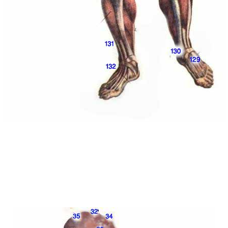
02:42 PM
05
12:44 PM
01:
10:22 AM
01:02 PM
01
08:22 AM
07:
07:45 AM
09:00
06:17 PM
10:41 P